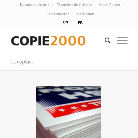
Demande de prix
Transfert de fichiers
Votre Panier
Se connecter
Inscription
Coroplast